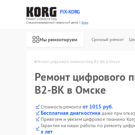
FIX-KORG
Ремонт устройств Korg
Специализированный cервисный центр г.
Омск
Мы ремонтируем
Срочный ремонт
Це
анино Korg в Омске
Ремонт цифрового пианино Korg B2-BK в Омске
Ремонт цифрового п
Ремонт MIDI-контроллеров Korg
B2-BK в Омске
от 1015 руб.
Стоимость ремонта
Бесплатная диагностика
даже при отказ
Привезем и увезем цифровое пианино Kor
Гарантия на наши работы по ремонту циф
х лет