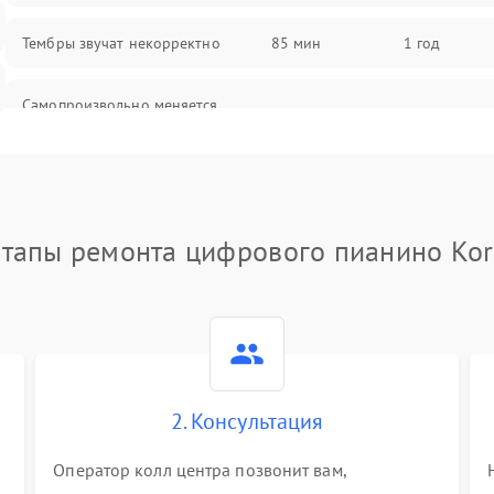
Тембры звучат некорректно
85 мин
1 год
Самопроизвольно меняется
85 мин
1 год
громкость
тапы ремонта цифрового пианино Ko
2. Консультация
Оператор колл центра позвонит вам,