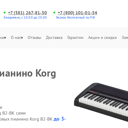
+7 (381) 267-81-50
+7 (800) 101-01-54
Ежедневно, с 10:00 до 20:00
Звонок бесплатный по РФ
ны
О нас
Отзывы
Доставка
Гарантии
Акции и скидки
Зая
ианино Korg
е
g B2-BK сами
до 3-
ровых пианино Korg B2-BK