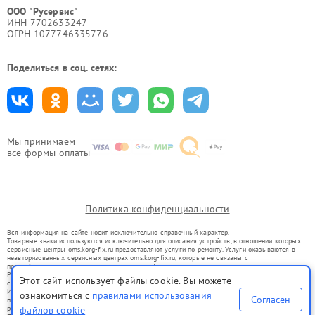
ООО "Русервис"
ИНН 7702633247
ОГРН 1077746335776
Поделиться в соц. сетях:
Мы принимаем
все формы оплаты
Политика конфиденциальности
Вся информация на сайте носит исключительно справочный характер.
Товарные знаки используются исключительно для описания устройств, в отношении которых
сервисные центры oms.korg-fix.ru предоставляют услуги по ремонту. Услуги оказываются в
неавторизованных сервисных центрах oms.korg-fix.ru, которые не связаны с
правообладателями товарных знаков или их официальными представителями.
Ремонт осуществляется для устройств, уже введенных в гражданский оборот в соответствии
Этот сайт использует файлы cookie. Вы можете
со статьей 1487 ГК РФ.
Использование товарных знаков не преследует цели индивидуализации услуг или введения
ознакомиться с
правилами использования
Согласен
потребителей в заблуждение, а служит для информирования о предоставляемых услугах по
ремонту техники указанных брендов.
файлов cookie