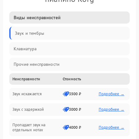
Виды неисправностей
Звук и тембры
Клавиатура
Прочие неисправности
Неисправности
Стоимость
Включение и работа
Звук искажается
3500 ₽
Подробнее →
Управление и электроника
Звук с задержкой
3000 ₽
Подробнее →
Подключения и интерфейсы
Пропадает звук на
Педали и стойка
4000 ₽
Подробнее →
отдельных нотах