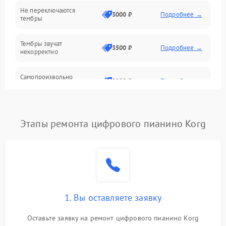
Электроника
Не переключаются
3000 ₽
Подробнее →
тембры
Механические повреждения
Тембры звучат
3500 ₽
Подробнее →
некорректно
Аудио
Самопроизвольно
Оптика
2800 ₽
Подробнее →
меняется громкость
Этапы ремонта цифрового пианино Korg
1. Вы оставляете заявку
Оставьте заявку на ремонт цифрового пианино Korg