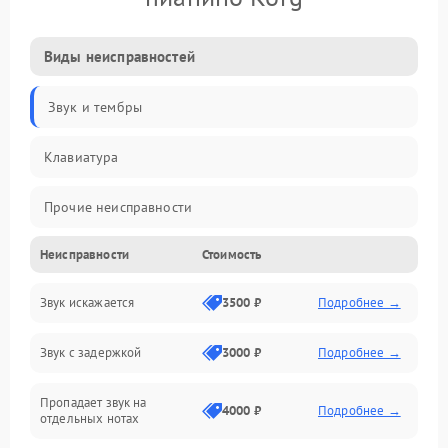
Виды неисправностей
Звук и тембры
Клавиатура
Прочие неисправности
Неисправности
Стоимость
Включение и работа
Звук искажается
3500 ₽
Подробнее →
Управление и электроника
Звук с задержкой
3000 ₽
Подробнее →
Подключения и интерфейсы
Пропадает звук на
Педали и стойка
4000 ₽
Подробнее →
отдельных нотах