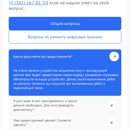
+7 (381) 267-81-50
если не нашли ответ на свой
вопрос.
Общие вопросы
Вопросы по ремонту цифровых пианино
Какие документы вы предоставляете?
На этапе приема устройства на диагностику и последующий
ремонт вам будет предоставлен заказ-наряд с указанием страховых
обязательств на ваше устройство. Далее, после выполнения работ
по ремонту техники, вы получите акт выполненных работ и
гарантийный талон.
Я уже знаю в чем неисправность и какой
ремонт необходим. Для чего проводить
диагностику?
Мне нужен срочный ремонт. Сможете
сделать?