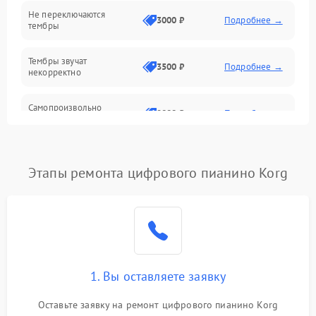
Электроника
Не переключаются
3000 ₽
Подробнее →
тембры
Механические повреждения
Тембры звучат
3500 ₽
Подробнее →
некорректно
Аудио
Самопроизвольно
Оптика
2800 ₽
Подробнее →
меняется громкость
Этапы ремонта цифрового пианино Korg
1. Вы оставляете заявку
Оставьте заявку на ремонт цифрового пианино Korg