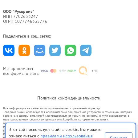
ООО "Русервис"
ИНН 7702633247
ОГРН 1077746335776
Поделиться в соц. сетях:
Мы принимаем
все формы оплаты
Политика конфиденциальности
Вся информация на сайте носит исключительно справочный характер.
Товарные знаки используются исключительно для описания устройств, в отношении которых
сервисные центры oms.korg-fix.ru предоставляют услуги по ремонту. Услуги оказываются в
неавторизованных сервисных центрах oms.korg-fix.ru, которые не связаны с
правообладателями товарных знаков или их официальными представителями.
Ремонт осуществляется для устройств, уже введенных в гражданский оборот в соответствии
Этот сайт использует файлы cookie. Вы можете
со статьей 1487 ГК РФ.
Использование товарных знаков не преследует цели индивидуализации услуг или введения
ознакомиться с
правилами использования
Согласен
потребителей в заблуждение, а служит для информирования о предоставляемых услугах по