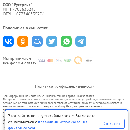
ООО "Русервис"
ИНН 7702633247
ОГРН 1077746335776
Поделиться в соц. сетях:
Мы принимаем
все формы оплаты
Политика конфиденциальности
Вся информация на сайте носит исключительно справочный характер.
Товарные знаки используются исключительно для описания устройств, в отношении которых
сервисные центры oms.korg-fix.ru предоставляют услуги по ремонту. Услуги оказываются в
неавторизованных сервисных центрах oms.korg-fix.ru, которые не связаны с
правообладателями товарных знаков или их официальными представителями.
Ремонт осуществляется для устройств, уже введенных в гражданский оборот в соответствии
Этот сайт использует файлы cookie. Вы можете
со статьей 1487 ГК РФ.
Использование товарных знаков не преследует цели индивидуализации услуг или введения
ознакомиться с
правилами использования
Согласен
потребителей в заблуждение, а служит для информирования о предоставляемых услугах по
ремонту техники указанных брендов.
файлов cookie