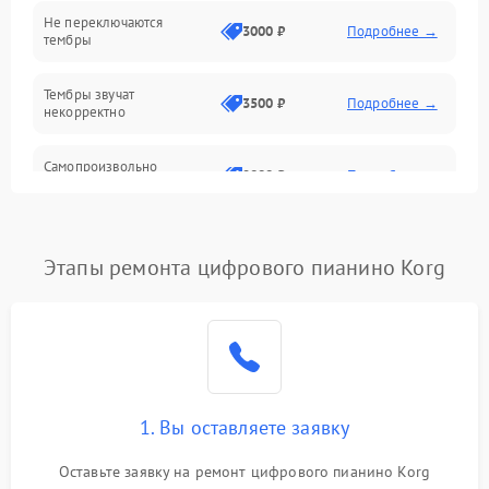
Электроника
Не переключаются
3000 ₽
Подробнее →
тембры
Механические повреждения
Тембры звучат
3500 ₽
Подробнее →
некорректно
Аудио
Самопроизвольно
Оптика
2800 ₽
Подробнее →
меняется громкость
Этапы ремонта цифрового пианино Korg
1. Вы оставляете заявку
Оставьте заявку на ремонт цифрового пианино Korg