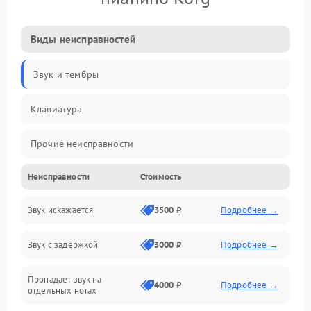
Виды неисправностей
Звук и тембры
Клавиатура
Прочие неисправности
Неисправности
Стоимость
Включение и работа
Звук искажается
3500 ₽
Подробнее →
Управление и электроника
Звук с задержкой
3000 ₽
Подробнее →
Подключения и интерфейсы
Пропадает звук на
Педали и стойка
4000 ₽
Подробнее →
отдельных нотах