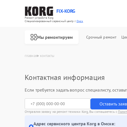
FIX-KORG
Ремонт устройств Korg
Специализированный cервисный центр г.
Омск
Мы ремонтируем
Срочный ремонт
Це
главная
контакты
Контактная информация
Ремонт цифровых пианино Korg
Ремонт MIDI-контроллеров Korg
Если требуется задать вопрос специалисту, остав
Оставить зая
Отправляя заявку на ремонт техники Korg, Вы соглашаетесь с
Полит
Адрес сервисного центра Korg в Омске: