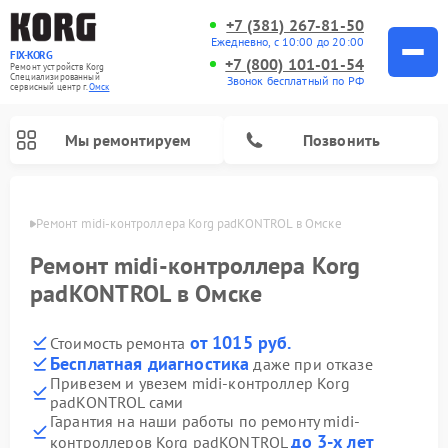
+7 (381) 267-81-50
Ежедневно, с 10:00 до 20:00
FIX-KORG
+7 (800) 101-01-54
Ремонт устройств Korg
Специализированный
Звонок бесплатный по РФ
cервисный центр г.
Омск
Мы ремонтируем
Позвонить
Омске
Ремонт midi-контроллера Korg padKONTROL в Омске
Ремонт цифровых пианино Korg
Ремонт midi-контроллера Korg
padKONTROL в Омске
от 1015 руб.
Стоимость ремонта
Бесплатная диагностика
даже при отказе
Привезем и увезем midi-контроллер Korg
padKONTROL сами
Гарантия на наши работы по ремонту midi-
до 3-х лет
контроллеров Korg padKONTROL