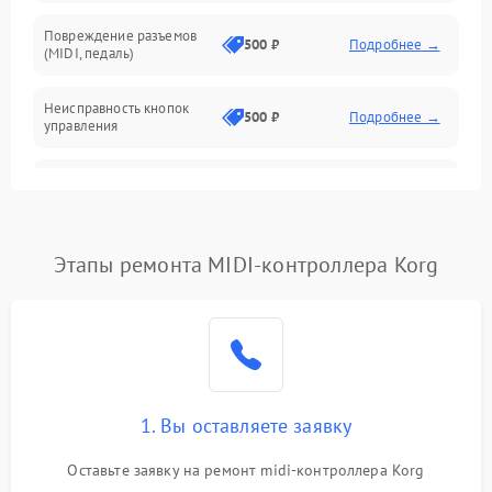
Повреждение разъемов
500 ₽
Подробнее →
(MIDI, педаль)
Неисправность кнопок
500 ₽
Подробнее →
управления
Проблемы с пайкой на
1000 ₽
Подробнее →
плате
Неисправность
Этапы ремонта MIDI-контроллера Korg
2000 ₽
Подробнее →
процессора
Неисправность дисплея
1500 ₽
Подробнее →
(если есть)
Проблемы с передачей
1000 ₽
Подробнее →
MIDI-сигнала
1. Вы оставляете заявку
Оставьте заявку на ремонт midi-контроллера Korg
Неисправность подсветки
500 ₽
Подробнее →