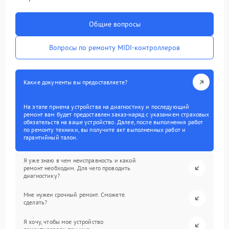
Общие вопросы
Вопросы по ремонту MIDI-контроллеров
Какие документы вы предоставляете?
На этапе приема устройства на диагностику и последующий
ремонт вам будет предоставлен заказ-наряд с указанием страховых
обязательств на ваше устройство. Далее, после выполнения работ
по ремонту техники, вы получите акт выполненных работ и
гарантийный талон.
Я уже знаю в чем неисправность и какой
ремонт необходим. Для чего проводить
диагностику?
Мне нужен срочный ремонт. Сможете
сделать?
Я хочу, чтобы мое устройство