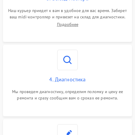
Сбой прошивки
1500 ₽
Подробнее →
Наш курьер приедет к вам в удобное для вас время. Заберет
ваш midi-контроллер и привезет на склад для диагностики.
Самопроизвольные
Подробнее
1500 ₽
Подробнее →
команды
Ошибка контроллера
1500 ₽
Подробнее →
4. Диагностика
Мы проведем диагностику, определим поломку и цену ее
ремонта и сразу сообщим вам о сроках ее ремонта.