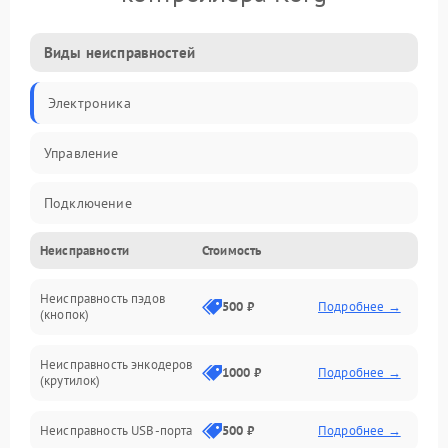
Виды неисправностей
Электроника
Управление
Подключение
Неисправности
Стоимость
Механические повреждения
Неисправность пэдов
Программное обеспечение
500 ₽
Подробнее →
(кнопок)
Неисправность энкодеров
1000 ₽
Подробнее →
(крутилок)
Неисправность USB-порта
500 ₽
Подробнее →