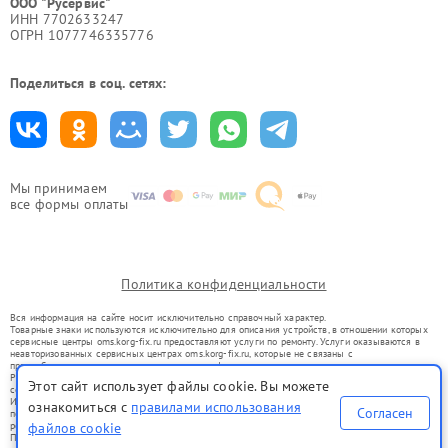
ООО "Русервис"
ИНН 7702633247
ОГРН 1077746335776
Поделиться в соц. сетях:
Мы принимаем
все формы оплаты
Политика конфиденциальности
Вся информация на сайте носит исключительно справочный характер.
Товарные знаки используются исключительно для описания устройств, в отношении которых
сервисные центры oms.korg-fix.ru предоставляют услуги по ремонту. Услуги оказываются в
неавторизованных сервисных центрах oms.korg-fix.ru, которые не связаны с
правообладателями товарных знаков или их официальными представителями.
Ремонт осуществляется для устройств, уже введенных в гражданский оборот в соответствии
Этот сайт использует файлы cookie. Вы можете
со статьей 1487 ГК РФ.
Использование товарных знаков не преследует цели индивидуализации услуг или введения
ознакомиться с
правилами использования
Согласен
потребителей в заблуждение, а служит для информирования о предоставляемых услугах по
ремонту техники указанных брендов.
файлов cookie
Представленная на сайте информация не является публичной офертой, определяемой